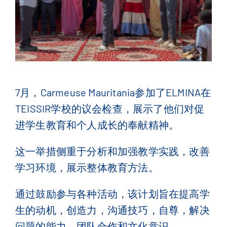
联系我们
English
(
英语
)
Français
(
法语
)
7
月，
Carmeuse Mauritania
参加了
ELMINA
在
简体中文
TEISSIR
学校的
议会检查，展示了他们对促
进学生教育和个人成长的奉献精神
。
这一举措侧重于分析和加强教学实践，改善
学习环境，展示整体教育方法
。
通
过鼓励参与各种活动，该计划旨在提高学
生的动机，创造力，沟通技巧，自尊，解决
问题的能力，团队合作和文化意识
。