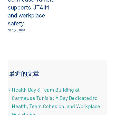
supports UTAIM
23 
and workplace
safety
30 6 月, 2026
最近的文章
Health Day & Team Building at
Carmeuse Tunisia: A Day Dedicated to
Health, Team Cohesion, and Workplace
Well-being