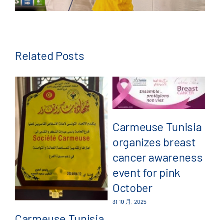
Related Posts
Carmeuse Tunisia
organizes breast
C
cancer awareness
a
event for pink
pa
October
G
31 10 月, 2025
4
Carmeuse Tunisia