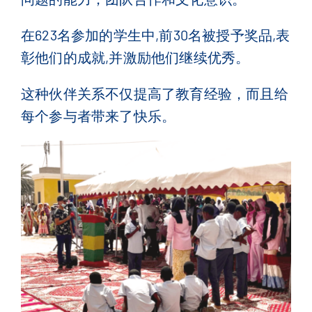
在
623
名参加的学生中
,
前
30
名被授予
奖品
,
表
彰他
们的成就
,
并激励他
们继续优秀
。
这种伙伴关系不仅提高了教育经验，而且给
每个参与者带来了快乐
。