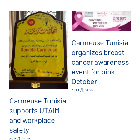
Carmeuse Tunisia
organizes breast
C
cancer awareness
a
event for pink
pa
October
G
31 10 月, 2025
4
Carmeuse Tunisia
supports UTAIM
23 
and workplace
safety
30 6 月, 2026