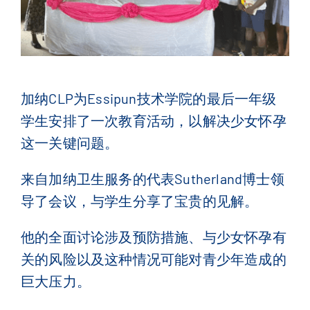
联系我们
English
(
英语
)
加纳
CLP
为
Essipun
技术学院的最后一年级
Français
(
法语
)
学生安排了一次教育活动，以解决少女怀孕
这一关键问题。
简体中文
来自加纳卫生服务的代表
Sutherland
博士领
导了会议，与学生分享了宝贵的见解。
他的全面讨论涉及预防措施、与少女怀孕有
关的风险以及这种情况可能对青少年造成的
巨大压力。