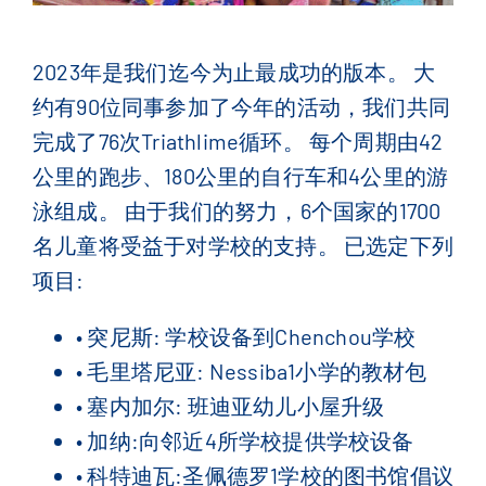
联系我们
2023年是我们迄今为止最成功的版本。 大
English
(
英语
)
约有90位同事参加了今年的活动，我们共同
完成了76次Triathlime循环。 每个周期由42
Français
(
法语
)
公里的跑步、180公里的自行车和4公里的游
泳组成。 由于我们的努力，6个国家的1700
简体中文
名儿童将受益于对学校的支持。 已选定下列
项目:
• 突尼斯: 学校设备到Chenchou学校
• 毛里塔尼亚: Nessiba1小学的教材包
• 塞内加尔: 班迪亚幼儿小屋升级
• 加纳:向邻近4所学校提供学校设备
• 科特迪瓦:圣佩德罗1学校的图书馆倡议