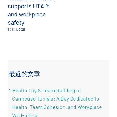
supports UTAIM
23 
and workplace
safety
30 6 月, 2026
最近的文章
Health Day & Team Building at
Carmeuse Tunisia: A Day Dedicated to
Health, Team Cohesion, and Workplace
Well-being