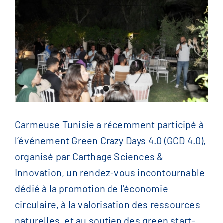
English
(
Anglais
)
Français
简体中文
(
Chinois
)
Carmeuse Tunisie a récemment participé à
l’événement Green Crazy Days 4.0 (GCD 4.0),
organisé par Carthage Sciences &
Innovation, un rendez-vous incontournable
dédié à la promotion de l’économie
circulaire, à la valorisation des ressources
naturelles, et au soutien des green start-