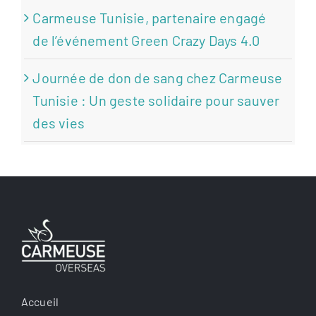
Carmeuse Tunisie, partenaire engagé
de l’événement Green Crazy Days 4.0
Journée de don de sang chez Carmeuse
Tunisie : Un geste solidaire pour sauver
des vies
Accueil