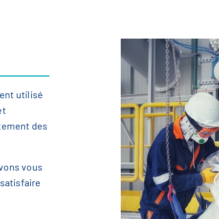
ent utilisé
et
aitement des
uvons vous
satisfaire