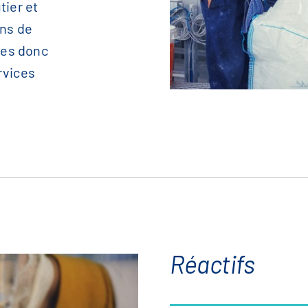
tier et
ons de
mes donc
rvices
Réactifs