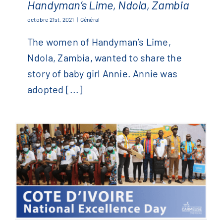
Handyman’s Lime, Ndola, Zambia
International Women’s Day At
octobre 21st, 2021
|
Général
Handyman’s Lime, Ndola, Zambia
The women of Handyman’s Lime,
Ndola, Zambia, wanted to share the
story of baby girl Annie. Annie was
adopted [...]