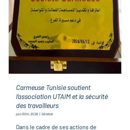
English
(
Anglais
)
Français
简体中文
(
Chinois
)
Carmeuse Tunisie soutient
l’association UTAIM et la sécurité
des travailleurs
juin 30th, 2026
|
Général
Dans le cadre de ses actions de