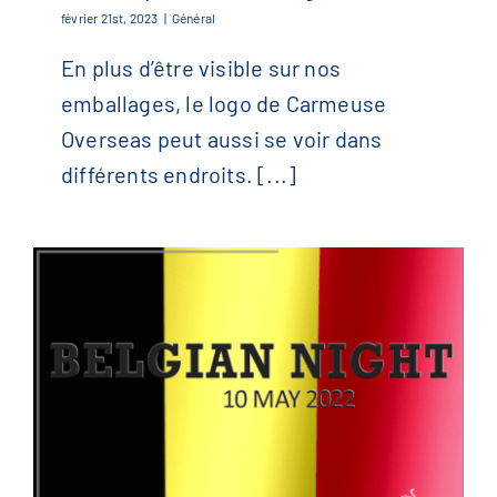
Club de Mountain Bike Shymano
février 21st, 2023
|
Général
– RDC (Rép. Dém. du Congo)
En plus d’être visible sur nos
emballages, le logo de Carmeuse
Overseas peut aussi se voir dans
différents endroits. [...]