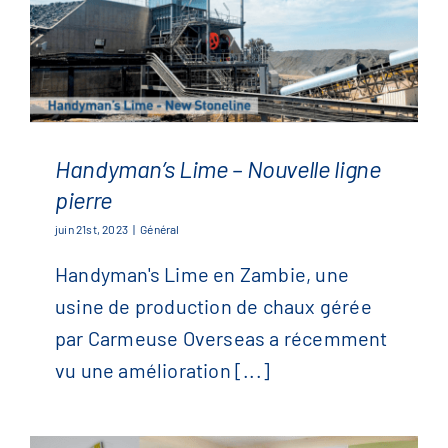
Handyman’s Lime – Nouvelle ligne
pierre
Handyman’s Lime – Nouvelle
juin 21st, 2023
|
Général
ligne pierre
Handyman's Lime en Zambie, une
usine de production de chaux gérée
par Carmeuse Overseas a récemment
vu une amélioration [...]