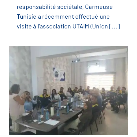
responsabilité sociétale, Carmeuse
Tunisie a récemment effectué une
Carmeuse Tunisie soutient
visite à l’association UTAIM (Union [...]
l’association UTAIM et la
sécurité des travailleurs