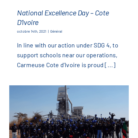
National Excellence Day – Cote
D’Ivoire
National Excellence Day – Cote
octobre 14th, 2021
|
Général
D’Ivoire
In line with our action under SDG 4, to
support schools near our operations,
Carmeuse Cote d’Ivoire is proud [...]