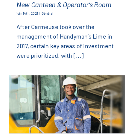
New Canteen & Operator’s Room
juin 14th, 2021
|
Général
After Carmeuse took over the
New Canteen & Operator’s Room
management of Handyman’s Lime in
2017, certain key areas of investment
were prioritized, with [...]