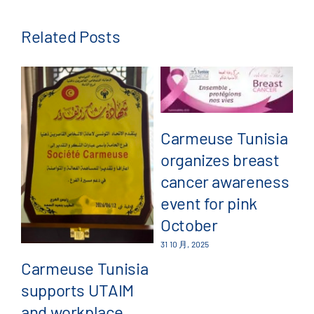
Related Posts
Carmeuse Tunisia
organizes breast
C
cancer awareness
a
event for pink
pa
October
G
31 10 月, 2025
4
Carmeuse Tunisia
supports UTAIM
23 
and workplace