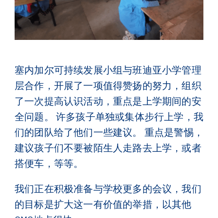
联系我们
English
(
英语
)
Français
(
法语
)
塞内加
尔可持
续发展小组与班迪亚小学管理
层合作，开展了一项值得赞扬的努力，组织
了一次提高认识活动，重点是上学期间的安
简体中文
全问题。
许多孩子单独或集体步行上学，我
们的团队给了他们一些建议。
重点是警惕，
建
议孩子们不要被陌生人走路去上学，或者
搭便车，等等。
我
们正在积极准备与学校更多的会议，我们
的目标是扩大这一有价值的举措，以其他