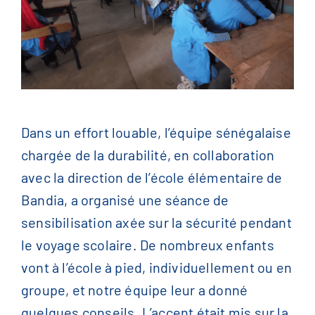
English
(
Anglais
)
Français
Dans un effort louable, l’équipe sénégalaise
简体中文
(
Chinois
)
chargée de la durabilité, en collaboration
avec la direction de l’école élémentaire de
Bandia, a organisé une séance de
sensibilisation axée sur la sécurité pendant
le voyage scolaire. De nombreux enfants
vont à l’école à pied, individuellement ou en
groupe, et notre équipe leur a donné
quelques conseils. L’accent était mis sur la