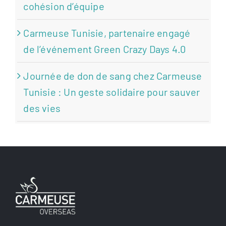
cohésion d’équipe
Carmeuse Tunisie, partenaire engagé
de l’événement Green Crazy Days 4.0
Journée de don de sang chez Carmeuse
Tunisie : Un geste solidaire pour sauver
des vies