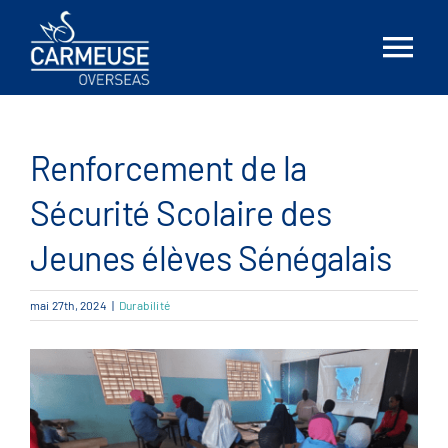
Skip
to
Tog
content
Nav
Accueil
Renforcement de la
À propos
Sécurité Scolaire des
Solutions
Jeunes élèves Sénégalais
mai 27th, 2024
|
Durabilité
Emplacements
Nouvelles
Contactez-nous