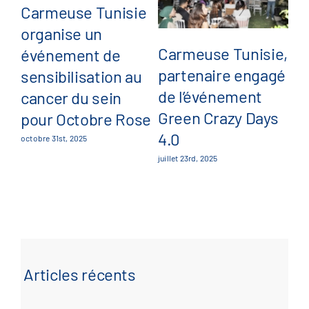
Carmeuse Tunisie
J
organise un
s
Carmeuse Tunisie,
événement de
C
partenaire engagé
sensibilisation au
:
de l’événement
cancer du sein
so
Green Crazy Days
pour Octobre Rose
s
4.0
octobre 31st, 2025
mai
juillet 23rd, 2025
Articles récents