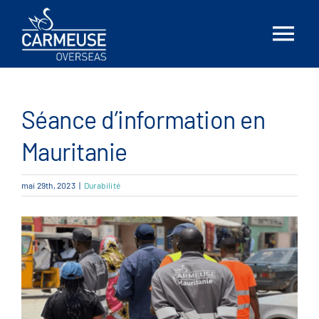
Skip
to
Tog
content
Nav
Accueil
Séance d’information en
À propos
Mauritanie
Solutions
mai 29th, 2023
|
Durabilité
Emplacements
Nouvelles
Contactez-nous