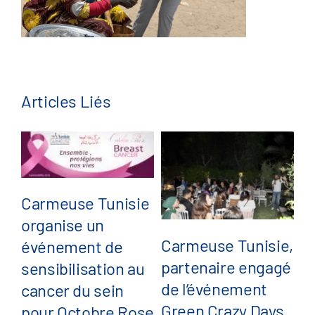
Articles Liés
Carmeuse Tunisie
J
organise un
s
Carmeuse Tunisie,
événement de
C
partenaire engagé
sensibilisation au
:
de l’événement
cancer du sein
so
Green Crazy Days
pour Octobre Rose