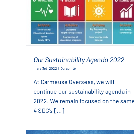
Our Sustainability Agenda 2022
mars 3rd, 2022
|
Durabilité
At Carmeuse Overseas, we will
Our Sustainability Agenda 2022
continue our sustainability agenda in
2022. We remain focused on the sam
4 SDG’s [...]