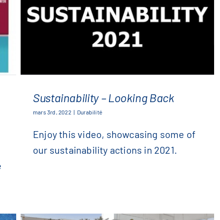
Sustainability – Looking Back
mars 3rd, 2022
|
Durabilité
Enjoy this video, showcasing some of
Sustainability – Looking Back
our sustainability actions in 2021.
e