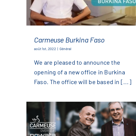
Carmeuse Burkina Faso
août 1st, 2022
|
Général
We are pleased to announce the
Carmeuse Burkina Faso
opening of a new office in Burkina
Faso. The office will be based in [...]