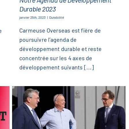
Durable 2023
Notre Agenda de Developpement
janvier 25th, 2023
|
Durabilité
Durable 2023
Carmeuse Overseas est fière de
e
poursuivre l’agenda de
développement durable et reste
concentrée sur les 4 axes de
développement suivants [...]