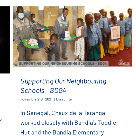
Supporting Our Neighbouring
Schools – SDG4
Supporting Our Neighbouring
novembre 21st, 2021
|
Durabilité
Schools – SDG4
In Senegal, Chaux de la Teranga
k
worked closely with Bandia’s Toddler
Hut and the Bandia Elementary