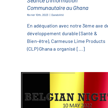
Seance D’information
Communautaire au Ghana
Seance D’information
février 10th, 2023
|
Durabilité
Communautaire au Ghana
En adéquation avec notre 3ème axe d
développement durable (Santé &
Bien-être), Carmeuse Lime Products
(CLP) Ghana a organisé [...]