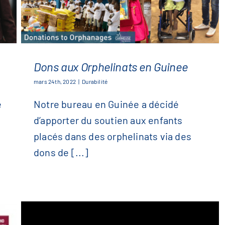
Dons aux Orphelinats en Guinee
mars 24th, 2022
|
Durabilité
e
Notre bureau en Guinée a décidé
Dons aux Orphelinats en Guinee
d’apporter du soutien aux enfants
placés dans des orphelinats via des
dons de [...]