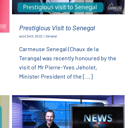
Prestigious Visit to Senegal
août 24th, 2022
|
Général
Carmeuse Senegal (Chaux de la
Prestigious Visit to Senegal
Teranga) was recently honoured by the
visit of Mr Pierre-Yves Jeholet,
Minister President of the [...]