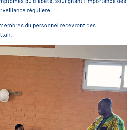
symptômes du diabète, soulignant l'importance des
veillance régulière.
es membres du personnel recevront des
ttah.