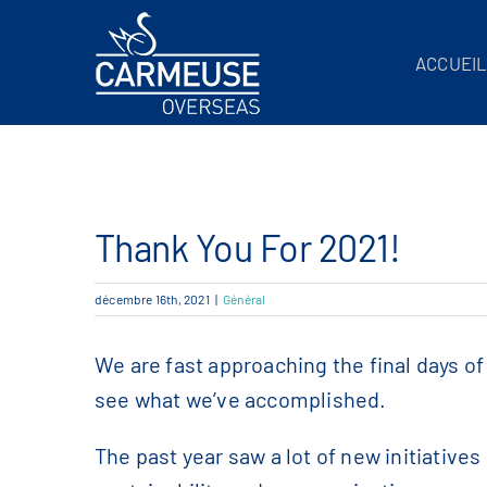
Skip
to
ACCUEI
content
Thank You For 2021!
décembre 16th, 2021
|
Général
We are fast approaching the final days of 
see what we’ve accomplished.
The past year saw a lot of new initiative