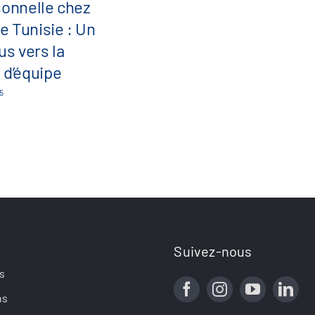
sonnelle chez
 Tunisie : Un
us vers la
 d’équipe
5
Suivez-nous
s
ns