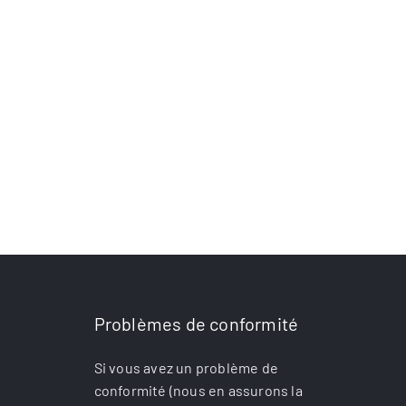
interpersonnelle 
Carmeuse Tunisie
pas de plus vers l
Carmeuse Tunisie
cohésion d’équipe
soutient l’association
octobre 13th, 2025
UTAIM et la sécurité des
travailleurs
juin 30th, 2026
Problèmes de conformité
Si vous avez un problème de
conformité (nous en assurons la