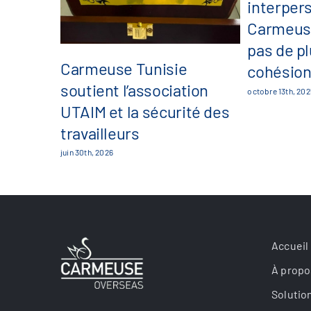
interper
Carmeuse
pas de pl
Carmeuse Tunisie
cohésion
soutient l’association
octobre 13th, 202
UTAIM et la sécurité des
travailleurs
juin 30th, 2026
Accueil
À propo
Solutio