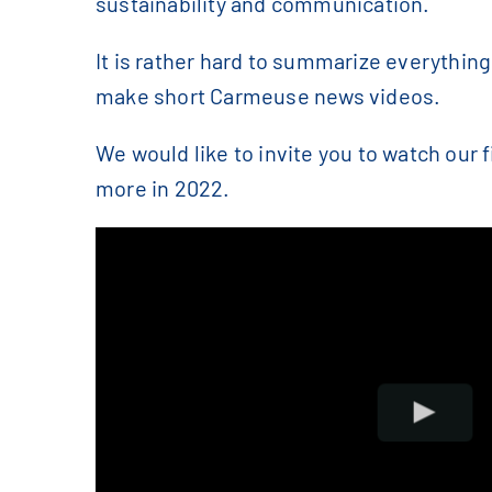
sustainability and communication.
It is rather hard to summarize everything
make short Carmeuse news videos.
We would like to invite you to watch our 
more in 2022.