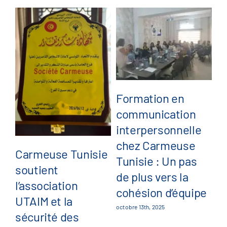
L
Formation en
fév
communication
interpersonnelle
chez Carmeuse
Carmeuse Tunisie
Tunisie : Un pas
soutient
de plus vers la
l’association
cohésion d’équipe
UTAIM et la
octobre 13th, 2025
sécurité des