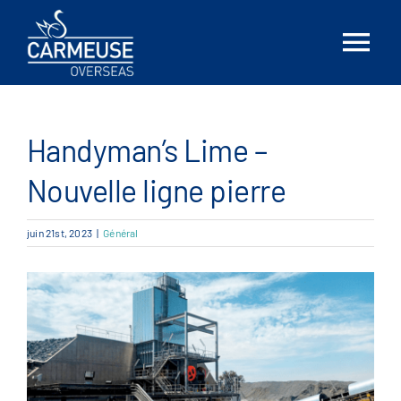
Skip
to
Tog
content
Nav
Accueil
Handyman’s Lime –
À propos
Nouvelle ligne pierre
Solutions
juin 21st, 2023
|
Général
Emplacements
Nouvelles
Contactez-nous