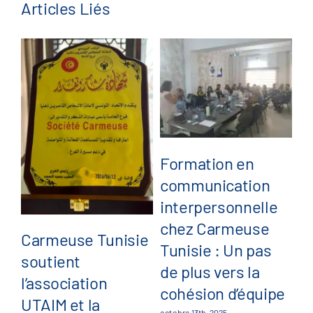
Articles Liés
L
Formation en
fév
communication
interpersonnelle
chez Carmeuse
Carmeuse Tunisie
Tunisie : Un pas
soutient
de plus vers la
l’association
cohésion d’équipe
UTAIM et la
octobre 13th, 2025