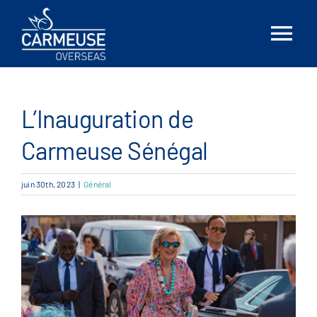
Skip
to
Tog
content
Nav
Accueil
L’Inauguration de
À propos
Carmeuse Sénégal
Solutions
juin 30th, 2023
|
Général
Emplacements
Nouvelles
Contactez-nous